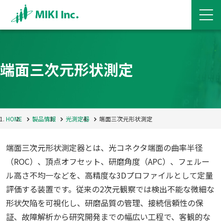
端面三次元形状測定
HOME
製品情報
光測定器
端面三次元形状測定
端面三次元形状測定器とは、光コネクタ端面の曲率半径
（ROC）、頂点オフセット、研磨角度（APC）、フェルー
ル高さ不均一などを、高精度な3Dプロファイルとして定量
評価する装置です。従来の2次元観察では検出不能な微細な
形状欠陥を可視化し、研磨品質の管理、接続信頼性の保
証、故障解析から研究開発までの幅広い工程で、客観的な