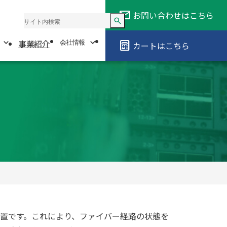
お問い合わせ
はこちら
よくある質問
お知らせ
事業紹介
会社情報
ソリューション
サポート情報
カート
はこちら
会社情報
ソリューション
サポート情報
トップメッセージ
導入・運用ソリューション
光校正サービス
会社概要
光ファイバー各工程
修理サービス
タ
製品選択ガイド
置です。これにより、ファイバー経路の状態を