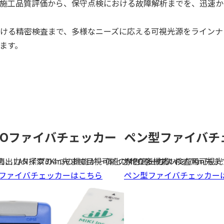
施工品質評価から、保守点検における故障解析までを、迅速か
加工機器
ソフトウェア
ける精密検査まで、多様なニーズに応える可視光源をラインナ
ます。
受託試験サービス
在庫
POファイバチェッカー
ペン型ファイバチ
、LAN探索の4つの機能が一体化された多機能ハン
高出力タイプ3Km先まで目視可能のMPOケーブル検査用可視光
赤色高出力タイプ7Km先
Oファイバチェッカーはこちら
ペン型ファイバチェッカー