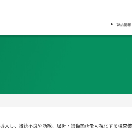
製品情報
製品情報
光測定システム
光測定器
産業用コンピュー
端面清掃ツール
光能動部品
光受動部品
光センサー
導入し、接続不良や断線、屈折・損傷箇所を可視化する検査装